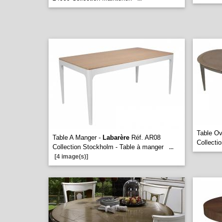
Table Ov
Table A Manger -
Labarère
Réf. AR08
Collecti
Collection Stockholm - Table à manger
...
[4 image(s)]