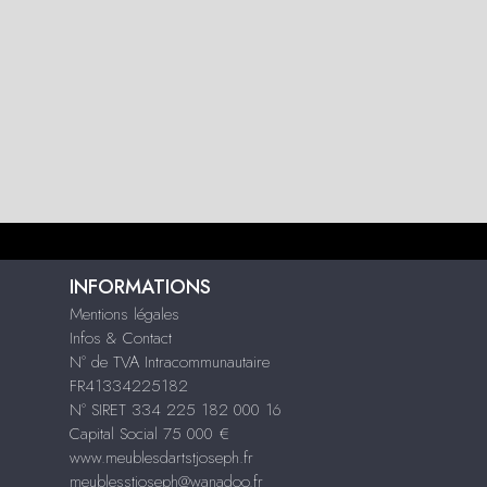
INFORMATIONS
Mentions légales
Infos & Contact
N° de TVA Intracommunautaire
FR41334225182
N° SIRET 334 225 182 000 16
Capital Social 75 000 €
www.meublesdartstjoseph.fr
meublesstjoseph@wanadoo.fr