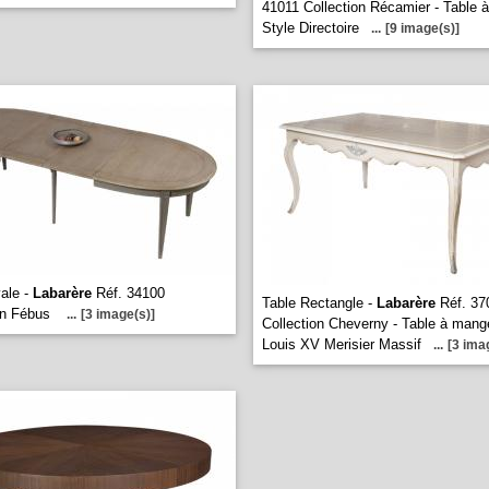
41011 Collection Récamier - Table 
Style Directoire
...
[9 image(s)]
ale -
Labarère
Réf. 34100
Table Rectangle -
Labarère
Réf. 37
on Fébus
...
[3 image(s)]
Collection Cheverny - Table à mang
Louis XV Merisier Massif
...
[3 ima