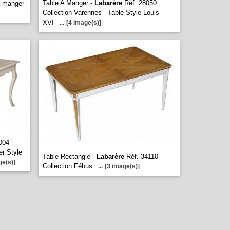
Table A Manger -
Labarère
Réf. 28050
à manger
Collection Varennes - Table Style Louis
XVI
...
[4 image(s)]
004
er Style
Table Rectangle -
Labarère
Réf. 34110
ge(s)]
Collection Fébus
...
[3 image(s)]