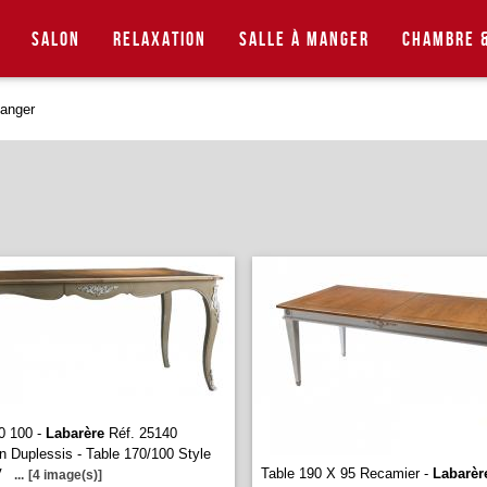
Salon
Relaxation
Salle à manger
Chambre &
manger
0 100 -
Labarère
Réf. 25140
on Duplessis - Table 170/100 Style
Table 190 X 95 Recamier -
Labarèr
V
...
[4 image(s)]