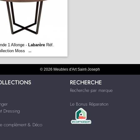
nde 1 Allonge -
Labarère
Réf.
llection Moss
...
© 2026 Meubles d'Art Saint-Joseph
OLLECTIONS
RECHERCHE
Recherche par marque
nger
Le Bonus Réparation
t Dressing
e complément & Déco