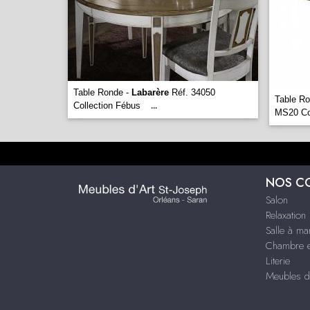
Table Ronde -
Labarère
Réf. 34050
Table Ro
Collection Fébus
...
MS20 Co
NOS C
Salon
Relaxation
Salle à ma
Chambre e
Literie
Meubles d