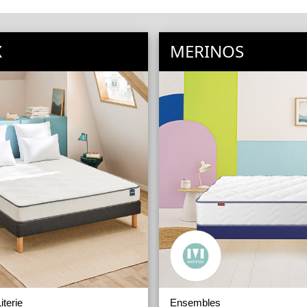
X
MERINOS
terie
Ensembles