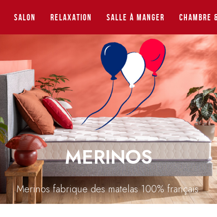
Salon
Relaxation
Salle à manger
Chambre &
MERINOS
Merinos fabrique des matelas 100% français.