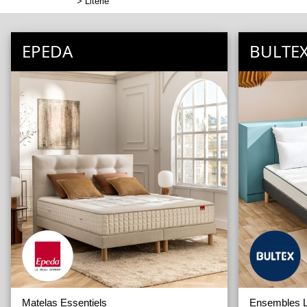
>
Literie
EPEDA
BULTE
Matelas Essentiels
Ensembles Li