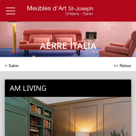
AERRE ITALIA
>
Salon
<< Retour
AM LIVING