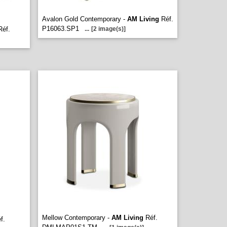
Avalon Gold Contemporary -
AM Living
Réf.
P16063.SP1
éf.
...
[2 image(s)]
Mellow Contemporary -
AM Living
Réf.
f.