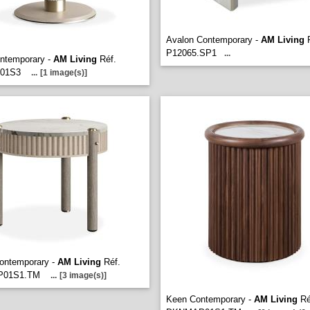
Avalon Contemporary -
AM Living
R
P12065.SP1
...
ontemporary -
AM Living
Réf.
01S3
...
[1 image(s)]
ontemporary -
AM Living
Réf.
P01S1.TM
...
[3 image(s)]
Keen Contemporary -
AM Living
Ré