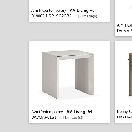
Aim Ii Contemporary -
AM Living
Réf.
D19062.1.SP1SG2GB2
...
[3 image(s)]
Aim I C
DAIMAP
Bonny C
Ava Contemporary -
AM Living
Réf.
DBYMA
DAVMAP01S1
...
[1 image(s)]