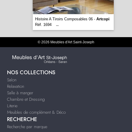
Histoire A Tiroirs Composables 06 -
Artcopi
Réf. 1694
...
© 2026 Meubles d'Art Saint-Joseph
NOS COLLECTIONS
Salon
Relaxation
Salle à manger
Chambre et Dressing
Literie
Meubles de complément & Déco
RECHERCHE
Recherche par marque